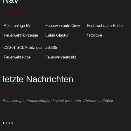
Abluftanlage für
Feuerwehrauto Crew
Feuerwehrauto Rolltor
Feuerwehrfahrzeuge
Cabin Glastür
/ Rolltore
ZSS01 SCBA-Sitz des
ZSS05
Feuerwehrautos
Feuerwehrautositz
letzte Nachrichten
Hochwertiges Feuerwehrauto-Layout jetzt zum Versand verfügbar
H