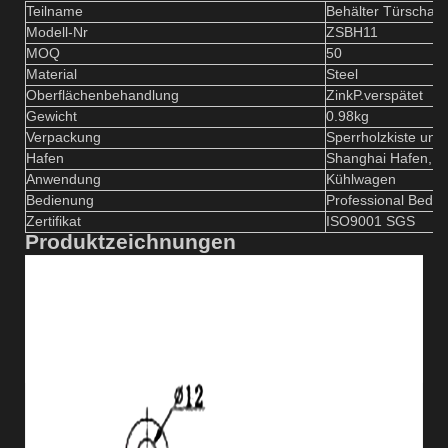
Teilname
Behälter Türscharn
Modell-Nr
ZSBH
11
MOQ
50
Material
S
teel
Oberflächenbehandlung
Zink
P.
verspätet
Gewicht
0.98
kg
Verpackung
Sperrholzkiste und
Hafen
Shanghai Hafen, C
Anwendung
Kühlwagen
Bedienung
Professional Bedi
Zertifikat
ISO9001 SGS
Produktzeichnungen