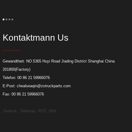
Kontaktmann Us
Gewandtheit: NO.5365 Huyi Road Jiading District Shanghai China
201800(Factory)
Telefon: 00 86 21 59966076
E-Post:
chealseaqin@zstruckparts.com
Fax: 00 86 21 59966076
Gelenk
Sitemap
RSS
XML