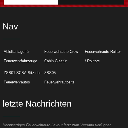
Nav
Abluftanlage für
Feuerwehrauto Crew
Feuerwehrauto Rolltor
Feuerwehrfahrzeuge
Cabin Glastür
/ Rolltore
ZSS01 SCBA-Sitz des
ZSS05
Feuerwehrautos
Feuerwehrautositz
letzte Nachrichten
Hochwertiges Feuerwehrauto-Layout jetzt zum Versand verfügbar
H