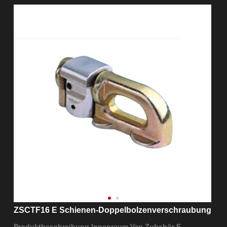
ZSCTF16 E Schienen-Doppelbolzenverschraubung
Produktbeschreibung Innenraum Van Zubehör E