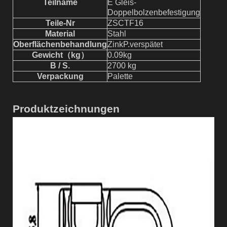
Teilname
E Gleis-
Doppelbolzenbefestigung
Teile-Nr
ZSCTF
16
Material
Stahl
Oberflächenbehandlung
Zink
P.
verspätet
Gewicht
（
k
g
）
0
.09
kg
B / S.
2700 kg
Verpackung
Palette
Produktzeichnungen