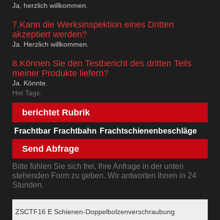
Ja, herzlich willkommen.
7.Kann die Werksinspektion eines Dritten
akzeptiert werden?
Ja. Herzlich willkommen.
8.Können Sie den Testbericht des dritten Teils
meiner Produkte liefern?
Ja. Könnte.
Hot Tags:
berichtet Rubrik
Frachtbar
Frachtbahn
Frachtschienenbeschläge
Send Abfrage
Bitte fühlen Sie sich frei, Ihre Anfrage in der unten
stehenden Form zu geben. Wir antworten Ihnen in 24
Stunden.