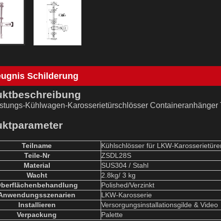
eugnis Schilderung
uktbeschreibung
stungs-Kühlwagen-Karosserietürschlösser Containeranhänger Tü
uktparameter
Teilname
Kühlschlösser für LKW-Karosserietüre
Teile-Nr
ZSDL
2
8S
Material
SUS304 / Stahl
W
acht
2.8
kg
/ 3 kg
berflächenbehandlung
P
olished
/Verzinkt
Anwendungsszenarien
LKW-Karosserie
Installieren
Versorgungsinstallationsgilde & Video
Verpackung
Palette