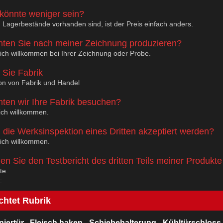
könnte weniger sein?
 Lagerbestände vorhanden sind, ist der Preis einfach anders.
nten Sie nach meiner Zeichnung produzieren?
lich willkommen bei Ihrer Zeichnung oder Probe.
 Sie Fabrik
ion von Fabrik und Handel
nten wir Ihre Fabrik besuchen?
lich willkommen.
 die Werksinspektion eines Dritten akzeptiert werden?
lich willkommen.
n Sie den Testbericht des dritten Teils meiner Produkte 
te.
:
chtet Rubrik
niertür
Fleisch haken
Schiebehalterung
Kühltürschloss