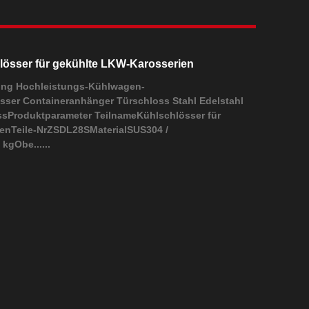
össer für gekühlte LKW-Karosserien
ung Hochleistungs-Kühlwagen-
sser Containeranhänger Türschloss Stahl Edelstahl
ossProduktparameter TeilnameKühlschlösser für
enTeile-NrZSDL28SMaterialSUS304 /
kgObe......