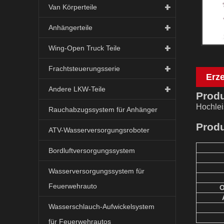
Van Körperteile
Anhängerteile
Wing-Open Truck Teile
Frachtsteuerungsserie
Erz
Andere LKW-Teile
Prod
Hochlei
Rauchabzugssystem für Anhänger
Prod
ATV-Wasserversorgungsroboter
Bordluftversorgungssystem
Wasserversorgungssystem für
Feuerwehrauto
O
Wasserschlauch-Aufwickelsystem
für Feuerwehrautos