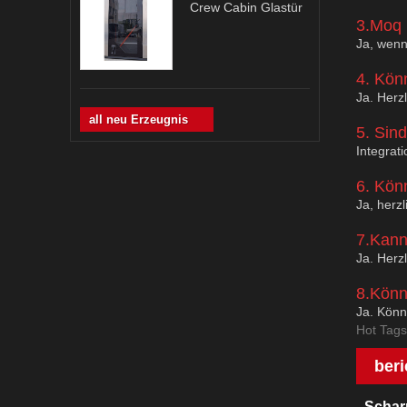
Crew Cabin Glastür
3.Moq 
Ja, wenn
4. Kön
Ja. Herz
all neu Erzeugnis
5. Sind
Integrat
6. Kön
Ja, herz
7.Kann
Ja. Herz
8.Könne
Ja. Könn
Hot Tags
beri
Schar