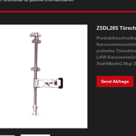
Türschlösser für gekühlte LKW-Karosserien
ZSDL28S Türschl
Produktbeschreib
Karosserietürschlö
poliertes Türschl
LKW-Karosserietür
StahlWacht2.8kg/ 3 
Send Abfrage