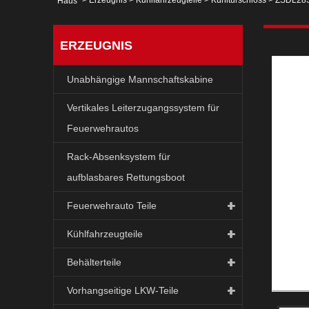
>
Erzeugnis
>
Kühlfahrzeugteile
>
Kühltürschloss
> ZSDL28S 
Haus
ERZEUGNIS
Unabhängige Mannschaftskabine
Vertikales Leiterzugangssystem für
Feuerwehrautos
Rack-Absenksystem für
aufblasbares Rettungsboot
Feuerwehrauto Teile
Kühlfahrzeugteile
Behälterteile
Vorhangseitige LKW-Teile